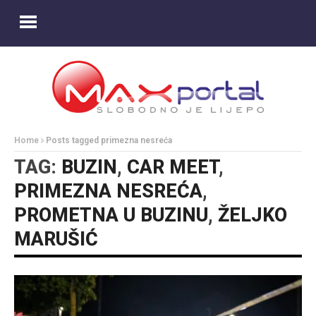
Home
Posts tagged primezna nesreća
TAG:
BUZIN
,
CAR MEET
,
PRIMEZNA NESREĆA
,
PROMETNA U BUZINU
,
ŽELJKO
MARUŠIĆ