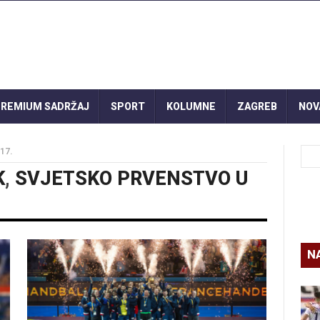
REMIUM SADRŽAJ
SPORT
KOLUMNE
ZAGREB
NOV
17.
K
,
SVJETSKO PRVENSTVO U
N