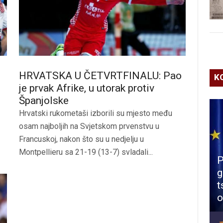
HRVATSKA U ČETVRTFINALU: Pao
K
je prvak Afrike, u utorak protiv
Španjolske
Hrvatski rukometaši izborili su mjesto među
osam najboljih na Svjetskom prvenstvu u
Francuskoj, nakon što su u nedjelju u
Montpellieru sa 21-19 (13-7) svladali...
P
g
t
o