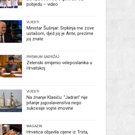
pobjedu – video
VIJESTI
Ministar Šušnjar: Srpkinja me zove
ustašom, djed joj je Ante, prezime
joj znate
PREMIUM SADRŽAJ
Zelenski smijenio veleposlanika u
Hrvatskoj
VIJESTI
Na znanje Klasiću: “Jadran” nije
pitanje jugoslavenstva nego
sukcesije vojne imovine
MAGAZIN
Hrvatica objavila cijene iz Trsta,