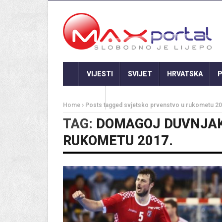
VIJESTI
SVIJET
HRVATSKA
P
GASTRO
Home
Posts tagged svjetsko prvenstvo u rukometu 20
TAG:
DOMAGOJ DUVNJA
RUKOMETU 2017.