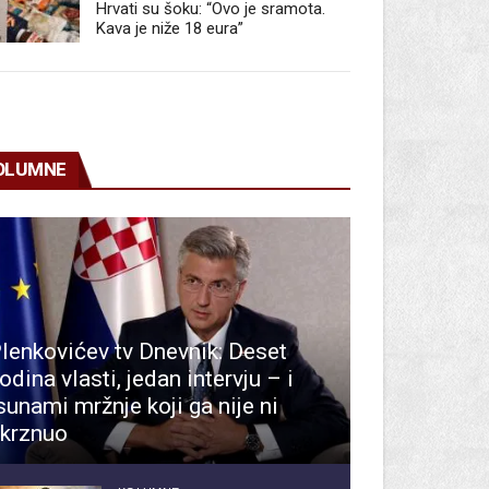
Hrvati su šoku: “Ovo je sramota.
Kava je niže 18 eura”
OLUMNE
lenkovićev tv Dnevnik: Deset
odina vlasti, jedan intervju – i
sunami mržnje koji ga nije ni
krznuo