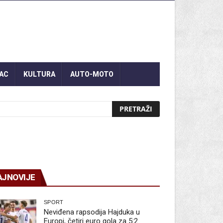
AC
KULTURA
AUTO-MOTO
AJNOVIJE
SPORT
Neviđena rapsodija Hajduka u
Europi, četiri euro gola za 5:2