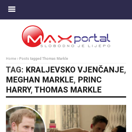
Home
Posts tagged Thomas Markle
TAG:
KRALJEVSKO VJENČANJE
,
MEGHAN MARKLE
,
PRINC
HARRY
,
THOMAS MARKLE