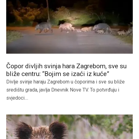
Čopor divljih svinja hara Zagrebom, sve su
bliže centru: “Bojim se izaći iz kuće”
Divlje svinje haraju Zagrebom u čoporima i sve su bliže
središtu grada, javlja Dnevnik Nove TV. To potvrđuju i
svjedoci....