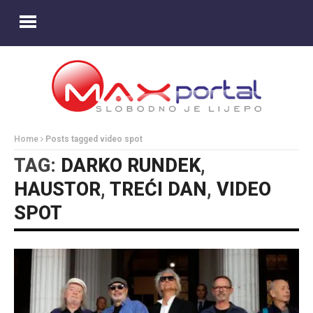
Home
Posts tagged video spot
TAG:
DARKO RUNDEK
,
HAUSTOR
,
TREĆI DAN
,
VIDEO
SPOT