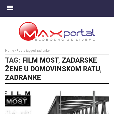
Home
Posts tagged zadranke
TAG:
FILM MOST
,
ZADARSKE
ŽENE U DOMOVINSKOM RATU
,
ZADRANKE