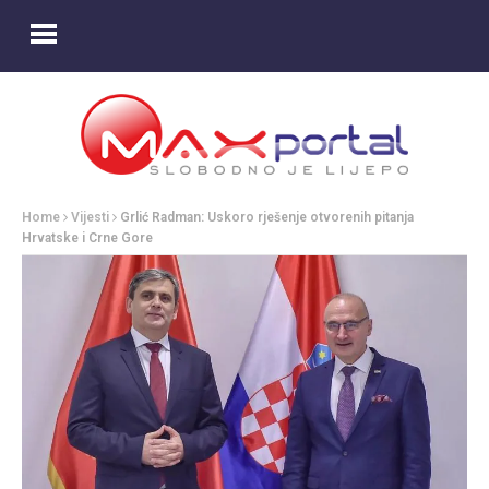
Home
Vijesti
Grlić Radman: Uskoro rješenje otvorenih pitanja
Hrvatske i Crne Gore