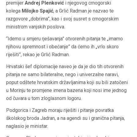
premijer
Andrej Plenković
i njegovog crnogorski
kolega
Milojko Spajić
, a Grlić Radman je nazvao te
razgovore „dobrima”, kao i svoj susret s crnogorskim
ministrom vanjskih poslova.
“Idemo u smjeru rješavanja” otvorenih pitanja te „imamo
njihovu spremnost i obećanje” da ćemo ih „vrlo skoro
riješiti”, rekao je Grlić Radman.
Hrvatski šef diplomacije naveo je da je dio tih otvorenih
pitanja ne samo bilateralne, nego i univerzalne naravi,
poput odštete hrvatskim državljanima koji su bili zatočeni
u Morinju te promjene imena bazena koji nosi ime jednog
od čuvara u tom zloglasnom logoru.
Podgorica i Zagreb moraju riješiti i pitanje povratka
školskog broda Jadran, a na agendi su i granična pitanja,
naglasio je ministar.