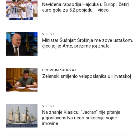
Neviđena rapsodija Hajduka u Europi, četiri
euro gola za 5:2 pobjedu – video
VIJESTI
Ministar Šušnjar: Srpkinja me zove ustašom,
djed joj je Ante, prezime joj znate
PREMIUM SADRŽAJ
Zelenski smijenio veleposlanika u Hrvatskoj
VIJESTI
Na znanje Klasiću: “Jadran” nije pitanje
jugoslavenstva nego sukcesije vojne
imovine