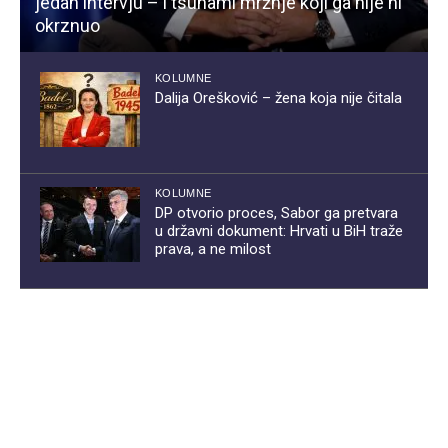
jedan intervju – i tsunami mržnje koji ga nije ni
okrznuo
KOLUMNE
Dalija Orešković – žena koja nije čitala
KOLUMNE
DP otvorio proces, Sabor ga pretvara
u državni dokument: Hrvati u BiH traže
prava, a ne milost