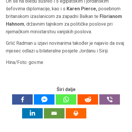
On se na Bledu susreo i s egipatskim i jordanskim
šefovima diplomacije, kao i s
Karen Pierce,
posebnom
britanskom izaslanicom za zapadni Balkan te
Florianom
Hahnom
, državnim tajnikom za političke poslove pri
njemačkom ministarstvu vanjskih poslova.
Grlić Radman u izjavi novinarima također je najavio da ovaj
mjesec odlazi u bilateralne posjete Jordanu i Siriji.
Hina/Foto: gov.me
Širi dalje