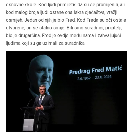
osnovne škole. Kod ljudi primijetiš da su se promijenili, ali
kod malog broja ljudi ostane ona iskra dječaštva, vražji
osmijeh. Jedan od njih je bio Fred. Kod Freda su oči ostale
otvorene, on se stalno smije. Bili smo suradnici, prijatelji,
bio je drugarčina, Fred je ovdje među nama i zahvaljujući
ljudima koji su ga uzimali za suradnika.