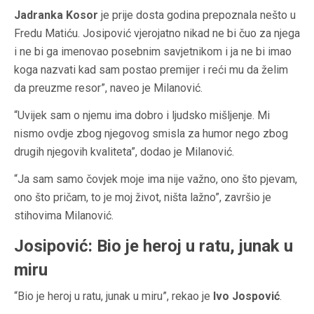
Jadranka Kosor
je prije dosta godina prepoznala nešto u
Fredu Matiću. Josipović vjerojatno nikad ne bi čuo za njega
i ne bi ga imenovao posebnim savjetnikom i ja ne bi imao
koga nazvati kad sam postao premijer i reći mu da želim
da preuzme resor”, naveo je Milanović.
“Uvijek sam o njemu ima dobro i ljudsko mišljenje. Mi
nismo ovdje zbog njegovog smisla za humor nego zbog
drugih njegovih kvaliteta”, dodao je Milanović.
“Ja sam samo čovjek moje ima nije važno, ono što pjevam,
ono što pričam, to je moj život, ništa lažno”, završio je
stihovima Milanović.
Josipović: Bio je heroj u ratu, junak u
miru
“Bio je heroj u ratu, junak u miru”, rekao je
Ivo Jospović
.