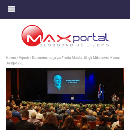
Home
Vijesti
Komemoracija za Freda Matića. Stigli Milanović, Kosor,
Josipović…