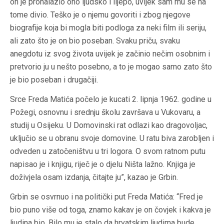
on je pronalazio ono ljudsko i lijepo, uvijek sam mu se na
tome divio. Teško je o njemu govoriti i zbog njegove
biografije koja bi mogla biti podloga za neki film ili seriju,
ali zato što je on bio poseban. Svaku priču, svaku
anegdotu iz svog života uvijek je začinio nečim osobnim i
pretvorio ju u nešto posebno, a to je mogao samo zato što
je bio poseban i drugačiji.
Srce Freda Matića počelo je kucati 2. lipnja 1962. godine u
Požegi, osnovnu i srednju školu završava u Vukovaru, a
studij u Osijeku. U Domovinski rat odlazi kao dragovoljac,
uključio se u obranu svoje domovine. U ratu biva zarobljen i
odveden u zatočeništvu u tri logora. O svom ratnom putu
napisao je i knjigu, riječ je o djelu Ništa lažno. Knjiga je
doživjela osam izdanja, čitajte ju”, kazao je Grbin.
Grbin se osvrnuo i na politički put Freda Matića: “Fred je
bio puno više od toga, znamo kakav je on čovjek i kakva je
ljudina bio. Bilo mu je stalo da hrvatskim ljudima bude