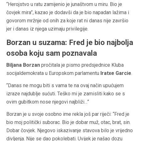
“Herojstvo u ratu zamijenio je junaštvom u miru. Bio je
čovjek mira”, kazao je dodavši da je bio napadan lažima i
govorom mržnje od onih za koje rat ni danas nije završio
jer i danas iz njega uzimaju privilegije.
Borzan u suzama: Fred je bio najbolja
osoba koju sam poznavala
Biljana Borzan
pročitala je pismo predsjednice Kluba
socijaldemokrata u Europskom parlamentu
Iratxe Garcie
.
“Danas ne mogu biti s vama te na ovaj način upućujem
izraze najdublje sućuti. Teško mi je zamisliti kako se s
ovim gubitkom nose njegovi najbliži…”
Borzan je u svoje osobno ime rekla još par riječi: “Fred je
bio moj politički suborac. Bio je dobar muž, otac, brat, sin.
Dobar čovjek. Njegovo iskazivanje stavova bilo je vrijedno
divljenja. Nije se dao pokolebati. Uvijek je našao dozu