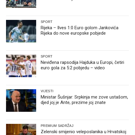
SPORT
Rijeka – Ilves 1:0 Euro golom Jankovića
Rijeka do nove europske pobjede
SPORT
Neviđena rapsodija Hajduka u Europi, četiri
euro gola za 5:2 pobjedu – video
VIJESTI
Ministar Šušnjar: Srpkinja me zove ustašom,
djed joj je Ante, prezime joj znate
PREMIUM SADRŽAJ
Zelenski smijenio veleposlanika u Hrvatskoj