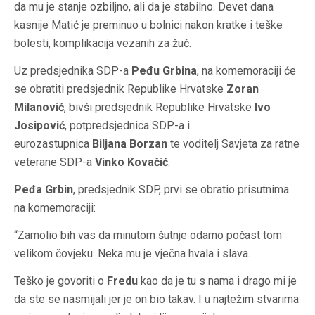
da mu je stanje ozbiljno, ali da je stabilno. Devet dana
kasnije Matić je preminuo u bolnici nakon kratke i teške
bolesti, komplikacija vezanih za žuč.
Uz predsjednika SDP-a
Peđu Grbina
, na komemoraciji će
se obratiti predsjednik Republike Hrvatske
Zoran
Milanović
, bivši predsjednik Republike Hrvatske
Ivo
Josipović
, potpredsjednica SDP-a i
eurozastupnica
Biljana Borzan
te voditelj Savjeta za ratne
veterane SDP-a
Vinko Kovačić
.
Peđa Grbin
, predsjednik SDP, prvi se obratio prisutnima
na komemoraciji:
“Zamolio bih vas da minutom šutnje odamo počast tom
velikom čovjeku. Neka mu je vječna hvala i slava.
Teško je govoriti o
Fredu
kao da je tu s nama i drago mi je
da ste se nasmijali jer je on bio takav. I u najtežim stvarima