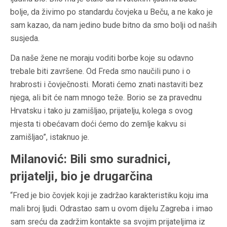
bolje, da živimo po standardu čovjeka u Beču, a ne kako je
sam kazao, da nam jedino bude bitno da smo bolji od naših
susjeda.
Da naše žene ne moraju voditi borbe koje su odavno
trebale biti završene. Od Freda smo naučili puno i o
hrabrosti i čovječnosti. Morati ćemo znati nastaviti bez
njega, ali bit će nam mnogo teže. Borio se za pravednu
Hrvatsku i tako ju zamišljao, prijatelju, kolega s ovog
mjesta ti obećavam doći ćemo do zemlje kakvu si
zamišljao”, istaknuo je.
Milanović: Bili smo suradnici,
prijatelji, bio je drugarčina
“Fred je bio čovjek koji je zadržao karakteristiku koju ima
mali broj ljudi. Odrastao sam u ovom dijelu Zagreba i imao
sam sreću da zadržim kontakte sa svojim prijateljima iz