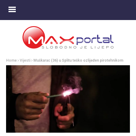
Home
Vijesti
Muškarac (36) u Splitu teško ozlijeđen pirotehnikom