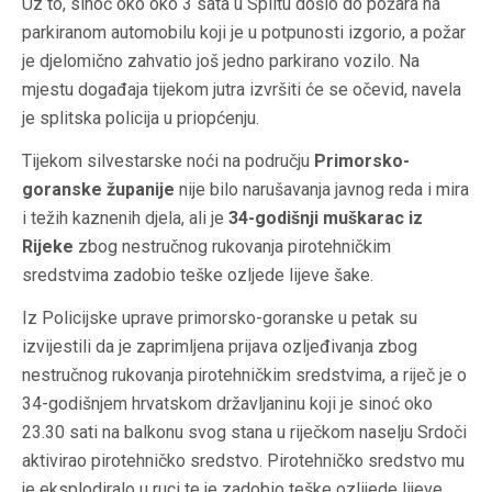
Uz to, sinoć oko oko 3 sata u Splitu došlo do požara na
parkiranom automobilu koji je u potpunosti izgorio, a požar
je djelomično zahvatio još jedno parkirano vozilo. Na
mjestu događaja tijekom jutra izvršiti će se očevid, navela
je splitska policija u priopćenju.
Tijekom silvestarske noći na području
Primorsko-
goranske županije
nije bilo narušavanja javnog reda i mira
i težih kaznenih djela, ali je
34-godišnji muškarac iz
Rijeke
zbog nestručnog rukovanja pirotehničkim
sredstvima zadobio teške ozljede lijeve šake.
Iz Policijske uprave primorsko-goranske u petak su
izvijestili da je zaprimljena prijava ozljeđivanja zbog
nestručnog rukovanja pirotehničkim sredstvima, a riječ je o
34-godišnjem hrvatskom državljaninu koji je sinoć oko
23.30 sati na balkonu svog stana u riječkom naselju Srdoči
aktivirao pirotehničko sredstvo. Pirotehničko sredstvo mu
je eksplodiralo u ruci te je zadobio teške ozlijede lijeve