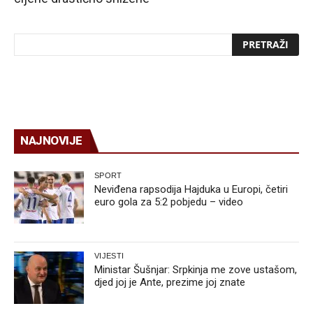
NAJNOVIJE
SPORT
Neviđena rapsodija Hajduka u Europi, četiri
euro gola za 5:2 pobjedu – video
VIJESTI
Ministar Šušnjar: Srpkinja me zove ustašom,
djed joj je Ante, prezime joj znate