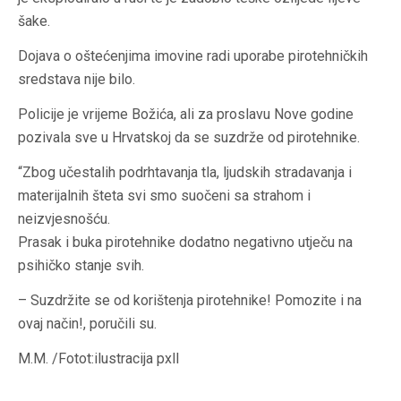
šake.
Dojava o oštećenjima imovine radi uporabe pirotehničkih
sredstava nije bilo.
Policije je vrijeme Božića, ali za proslavu Nove godine
pozivala sve u Hrvatskoj da se suzdrže od pirotehnike.
“Zbog učestalih podrhtavanja tla, ljudskih stradavanja i
materijalnih šteta svi smo suočeni sa strahom i
neizvjesnošću.
Prasak i buka pirotehnike dodatno negativno utječu na
psihičko stanje svih.
– Suzdržite se od korištenja pirotehnike! Pomozite i na
ovaj način!, poručili su.
M.M. /Fotot:ilustracija pxll