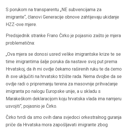
S porukom na transparentu „NE subvencijama za
imigrante“, članovi Generacije obnove zahtijevaju ukidanje
HZZ-ove mjere.
Predsjednik stranke Frano Čirko je pojasnio zašto je mjera
problematična:
„Ova mjera se donosi usred velike imigrantske krize te se
time imigrantima šalje poruka da nastave svoj put prema
Hrvatskoj, da ih mi ovdje čekamo raširenih ruku te da ćemo
ih sve uključiti na hrvatsko tržište rada. Nema dvojbe da se
ovdje radi o pripremanju terena za masovnije prihvaćanje
imigranta po nalogu Europske unije, a u skladu s
Marakeškom deklaracijom koju hrvatska vlada ima namjeru
usvojiti“, pojasnio je Čirko.
Čirko tvrdi da smo ovih dana svjedoci orkestralnog guranja
priče da Hrvatska mora zapošljavati imigrante zbog