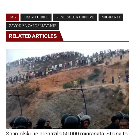
TAG
FRANO ČIRKO
GENERACIJA OBNOVE
MIGRANTI
ZAVOD ZA ZAPOŠLJAVANJE
RELATED ARTICLES
Španjolsku je pregazilo 50 000 migranata. Što na to