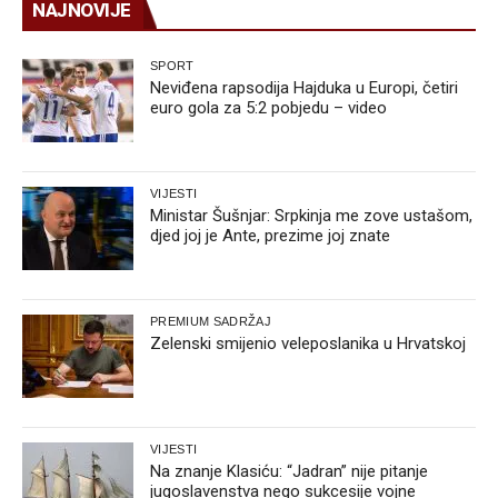
NAJNOVIJE
SPORT
Neviđena rapsodija Hajduka u Europi, četiri
euro gola za 5:2 pobjedu – video
VIJESTI
Ministar Šušnjar: Srpkinja me zove ustašom,
djed joj je Ante, prezime joj znate
PREMIUM SADRŽAJ
Zelenski smijenio veleposlanika u Hrvatskoj
VIJESTI
Na znanje Klasiću: “Jadran” nije pitanje
jugoslavenstva nego sukcesije vojne