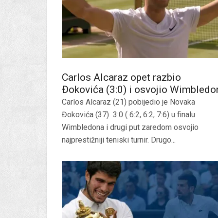
Carlos Alcaraz opet razbio
Đokovića (3:0) i osvojio Wimbledo
Carlos Alcaraz (21) pobijedio je Novaka
Đokovića (37) 3:0 ( 6:2, 6:2, 7:6) u finalu
Wimbledona i drugi put zaredom osvojio
najprestižniji teniski turnir. Drugo...