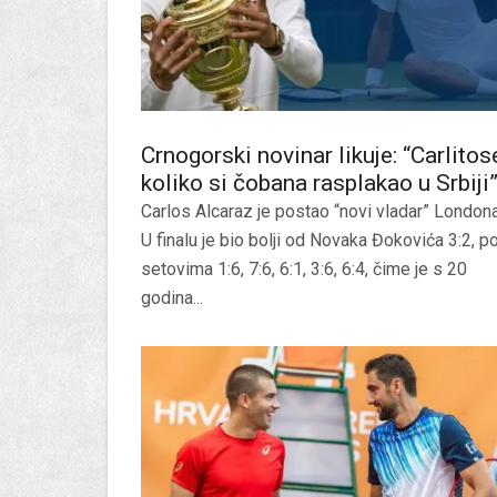
Crnogorski novinar likuje: “Carlitos
koliko si čobana rasplakao u Srbiji
Carlos Alcaraz je postao “novi vladar” Londona
U finalu je bio bolji od Novaka Đokovića 3:2, p
setovima 1:6, 7:6, 6:1, 3:6, 6:4, čime je s 20
godina...