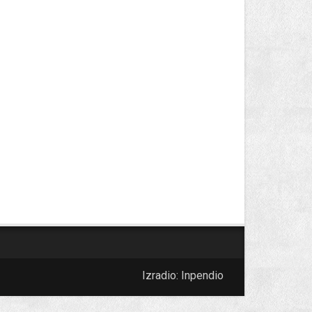
Izradio:
Inpendio