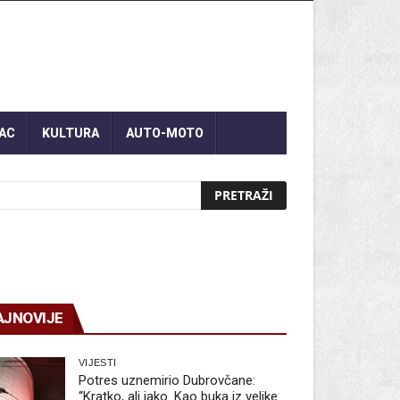
AC
KULTURA
AUTO-MOTO
AJNOVIJE
VIJESTI
Potres uznemirio Dubrovčane:
“Kratko, ali jako. Kao buka iz velike