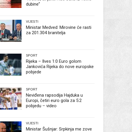
dubine”
VIJESTI
Ministar Medved: Mirovine će rasti
za 201.304 branitelja
SPORT
Rijeka – Ilves 1:0 Euro golom
Jankovića Rijeka do nove europske
pobjede
SPORT
Neviđena rapsodija Hajduka u
Europi, četiri euro gola za 5:2
pobjedu – video
VIJESTI
Ministar Šušnjar: Srpkinja me zove