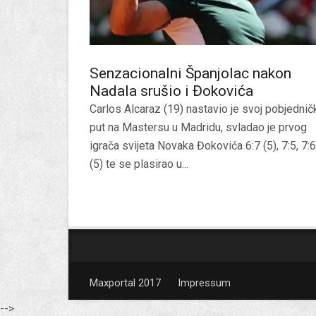
Senzacionalni Španjolac nakon
Nadala srušio i Đokovića
Carlos Alcaraz (19) nastavio je svoj pobjednič
put na Mastersu u Madridu, svladao je prvog
igrača svijeta Novaka Đokovića 6:7 (5), 7:5, 7:6
(5) te se plasirao u...
Maxportal 2017
Impressum
-->