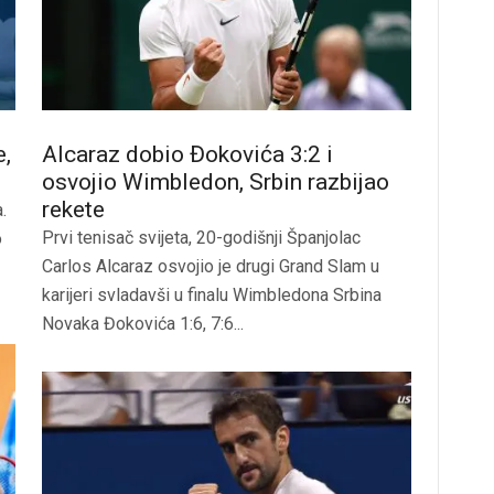
e,
Alcaraz dobio Đokovića 3:2 i
”
osvojio Wimbledon, Srbin razbijao
rekete
.
Prvi tenisač svijeta, 20-godišnji Španjolac
o
Carlos Alcaraz osvojio je drugi Grand Slam u
karijeri svladavši u finalu Wimbledona Srbina
Novaka Đokovića 1:6, 7:6...