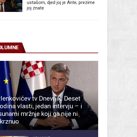
ustašom, djed joj je Ante, prezime
joj znate
OLUMNE
lenkovićev tv Dnevnik: Deset
odina vlasti, jedan intervju – i
sunami mržnje koji ga nije ni
krznuo