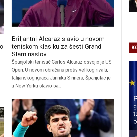
Briljantni Alcaraz slavio u novom
ko
teniskom klasiku za šesti Grand
K
Slam naslov
Španjolski tenisač Carlos Alcaraz osvojio je US
e
Open. U novom obračunu protiv velikog rivala,
talijanskog igrača Jannika Sinnera, Španjolac je
u New Yorku slavio sa...
P
g
t
o