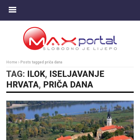
Home
Posts tagged priča dana
TAG:
ILOK
,
ISELJAVANJE
HRVATA
,
PRIČA DANA