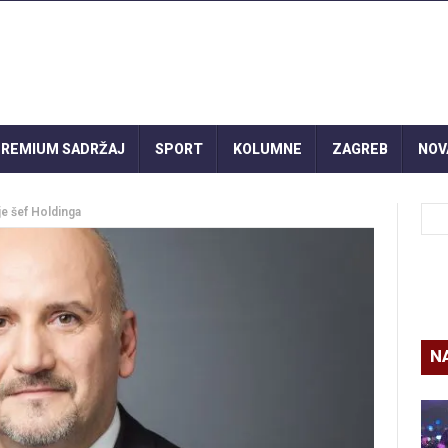
REMIUM SADRŽAJ
SPORT
KOLUMNE
ZAGREB
NOV
je šef Holdinga
N