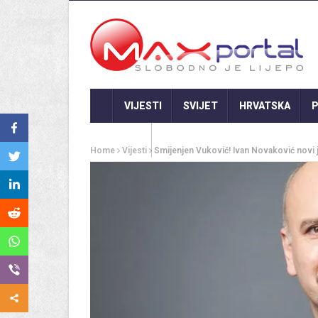
VIJESTI
SVIJET
HRVATSKA
P
GASTRO
Home
Vijesti
Smijenjen Vuković! Ivan Novaković novi 