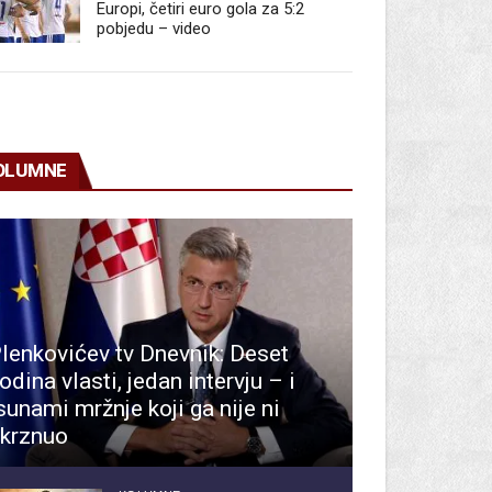
Europi, četiri euro gola za 5:2
pobjedu – video
OLUMNE
lenkovićev tv Dnevnik: Deset
odina vlasti, jedan intervju – i
sunami mržnje koji ga nije ni
krznuo