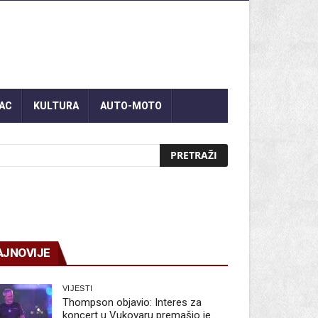
AC
KULTURA
AUTO-MOTO
AJNOVIJE
VIJESTI
Thompson objavio: Interes za
koncert u Vukovaru premašio je