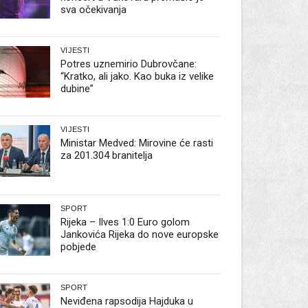
sva očekivanja
VIJESTI
Potres uznemirio Dubrovčane:
“Kratko, ali jako. Kao buka iz velike
dubine”
VIJESTI
Ministar Medved: Mirovine će rasti
za 201.304 branitelja
SPORT
Rijeka – Ilves 1:0 Euro golom
Jankovića Rijeka do nove europske
pobjede
SPORT
Neviđena rapsodija Hajduka u