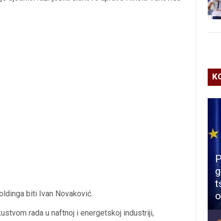
K
P
g
t
ldinga biti Ivan Novaković.
o
stvom rada u naftnoj i energetskoj industriji,