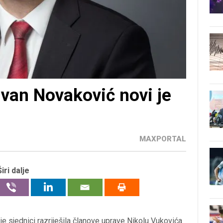
Ivan Novaković novi je
MAXPORTAL
Širi dalje
e sjednici razriješila članove uprave Nikolu Vukovića