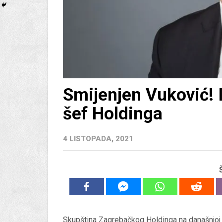
Smijenjen Vuković! 
šef Holdinga
4 LISTOPADA, 2021
Skupština Zagrebačkog Holdinga na današnjoj j