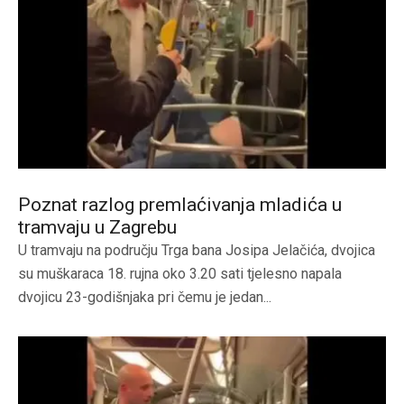
Poznat razlog premlaćivanja mladića u
tramvaju u Zagrebu
U tramvaju na području Trga bana Josipa Jelačića, dvojica
su muškaraca 18. rujna oko 3.20 sati tjelesno napala
dvojicu 23-godišnjaka pri čemu je jedan...