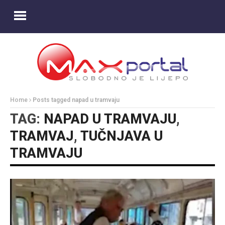
Home
Posts tagged napad u tramvaju
TAG:
NAPAD U TRAMVAJU
,
TRAMVAJ
,
TUČNJAVA U
TRAMVAJU