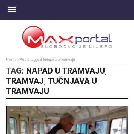
Home
Posts tagged tučnjava u tramvaju
TAG:
NAPAD U TRAMVAJU
,
TRAMVAJ
,
TUČNJAVA U
TRAMVAJU