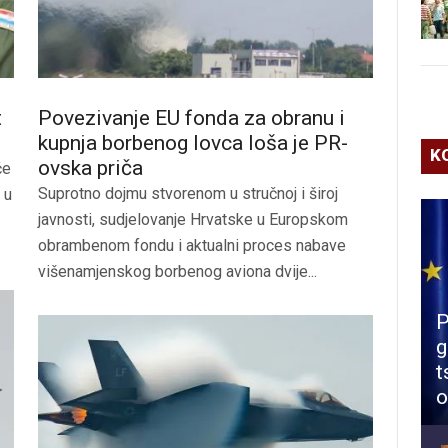
t
Povezivanje EU fonda za obranu i
kupnja borbenog lovca loša je PR-
K
ovska priča
će
Suprotno dojmu stvorenom u stručnoj i široj
 u
javnosti, sudjelovanje Hrvatske u Europskom
obrambenom fondu i aktualni proces nabave
višenamjenskog borbenog aviona dvije...
P
g
t
o