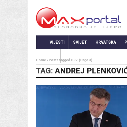
VIJESTI
SVIJET
HRVATSKA
P
GASTRO
Home
Posts tagged HRZ
(Page 3)
TAG:
ANDREJ PLENKOVI