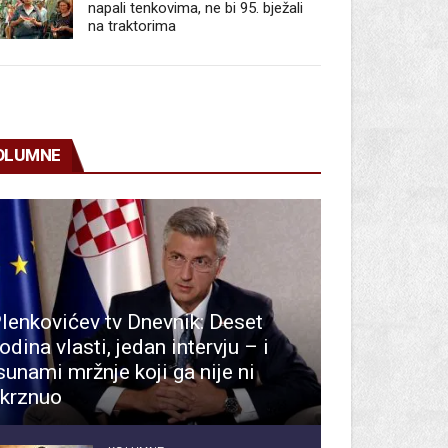
napali tenkovima, ne bi 95. bježali
na traktorima
OLUMNE
lenkovićev tv Dnevnik: Deset
odina vlasti, jedan intervju – i
sunami mržnje koji ga nije ni
krznuo