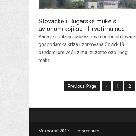
Slovačke i Bugarske muke s
avionom koji se i Hrvatima nudi
Kada je u pitanju nabava novih borbenih lovaca
gospodarska kriza uzorkovana Covid-19
pandemijom već uzima izuzetno ozbiljnog
maha....
Previous Page
‹
1
2
Maxportal 2017
Impressum