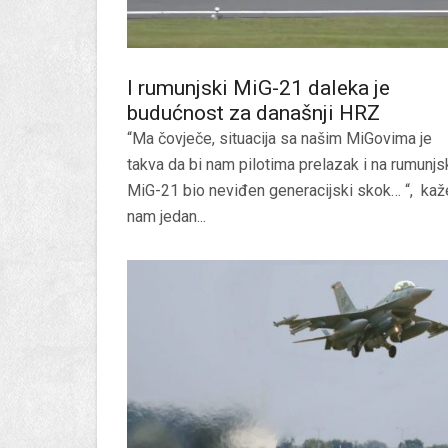
I rumunjski MiG-21 daleka je
budućnost za današnji HRZ
“Ma čovječe, situacija sa našim MiGovima je
takva da bi nam pilotima prelazak i na rumunjs
MiG-21 bio neviđen generacijski skok… “, kaž
nam jedan...