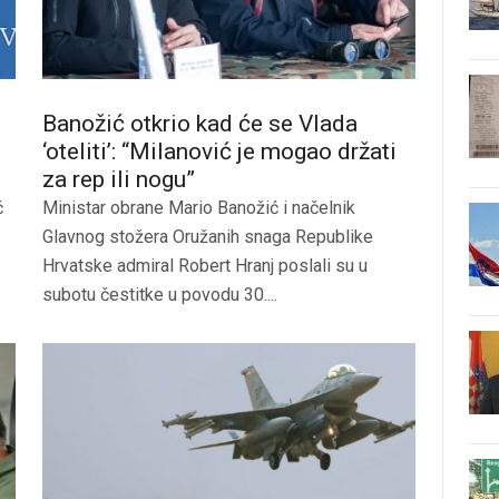
Banožić otkrio kad će se Vlada
‘oteliti’: “Milanović je mogao držati
za rep ili nogu”
ć
Ministar obrane Mario Banožić i načelnik
Glavnog stožera Oružanih snaga Republike
Hrvatske admiral Robert Hranj poslali su u
subotu čestitke u povodu 30....