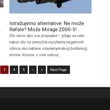
Istražujemo alternative: Ne može
Rafale? Može Mirage 2000-5!
,
Što ćemo ako sve propadne – pitaju se neki
nakon što se umnožila rezultanta negativnih
silnica oko nabave višenamjenskog borbenog
aviona. Korona u više valova,...
3
4
5
›
»
Next Page