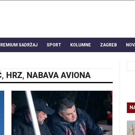
REMIUM SADRŽAJ
SPORT
KOLUMNE
ZAGREB
NOV
Ć
,
HRZ
,
NABAVA AVIONA
N